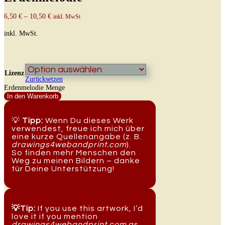
6,50
€
–
10,50
€
inkl. MwSt
inkl. MwSt.
Lizenz
Zurücksetzen
Erdenmelodie Menge
In den Warenkorb
💡
Tipp:
Wenn Du dieses Werk
verwendest, freue ich mich über
eine kurze Quellenangabe (z. B.
drawings4webandprint.com
).
So finden mehr Menschen den
Weg zu meinen Bildern – danke
für Deine Unterstützung!
💡Tip:
If you use this artwork, I’d
love it if you mention
drawings4webandprint.com
as