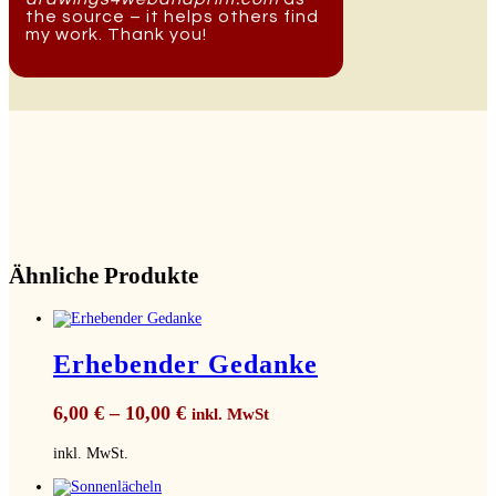
the source – it helps others find
my work. Thank you!
Ähnliche Produkte
Erhebender Gedanke
6,00
€
–
10,00
€
inkl. MwSt
inkl. MwSt.