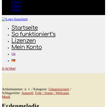
Folgen
Folgen
Folgen
Startseite
So funktioniert’s
Lizenzen
Mein Konto
0-Artikel
Artikelnummer:
n. v.
Kategorie:
Unkategorisiert
Schlagwörter:
Aquarell
,
Erde / Sonne / Weltraum
,
Musik
Erdenmelodie