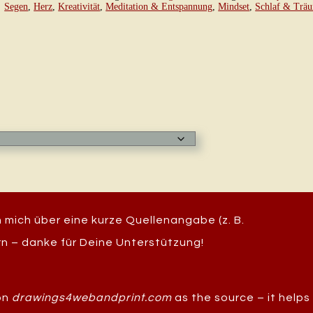
Segen
,
Herz
,
Kreativität
,
Meditation & Entspannung
,
Mindset
,
Schlaf & Trä
mich über eine kurze Quellenangabe (z. B.
n – danke für Deine Unterstützung!
ion
drawings4webandprint.com
as the source – it helps