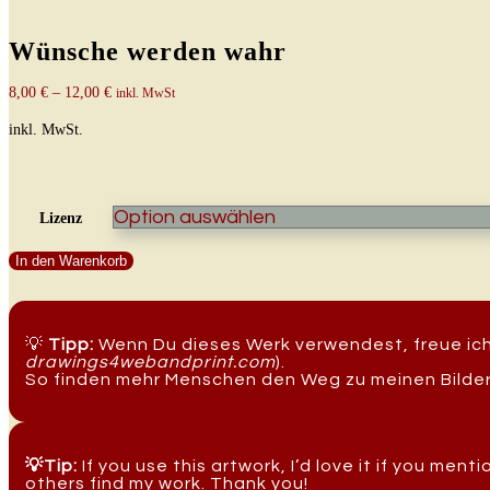
Wünsche werden wahr
8,00
€
–
12,00
€
inkl. MwSt
inkl. MwSt.
Lizenz
Wünsche
In den Warenkorb
werden
wahr
Menge
💡
Tipp:
Wenn Du dieses Werk verwendest, freue ich 
drawings4webandprint.com
).
So finden mehr Menschen den Weg zu meinen Bilder
💡Tip:
If you use this artwork, I’d love it if you ment
others find my work. Thank you!