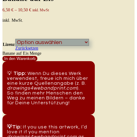
6,50
€
–
10,50
€
inkl. MwSt
inkl. MwSt.
Lizenz
Zurücksetzen
Banane auf Eis Menge
In den Warenkorb
💡
Tipp:
Wenn Du dieses Werk
verwendest, freue ich mich über
eine kurze Quellenangabe (z. B.
drawings4webandprint.com
).
So finden mehr Menschen den
Weg zu meinen Bildern – danke
für Deine Unterstützung!
💡Tip:
If you use this artwork, I’d
love it if you mention
drawings4webandprint.com
as