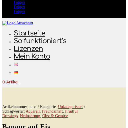
Folgen
Folgen
Folgen
Startseite
So funktioniert’s
Lizenzen
Mein Konto
0-Artikel
Artikelnummer:
n. v.
Kategorie:
Unkategorisiert
Schlagwörter:
Aquarell
,
Freundschaft
,
Fruitful
Drawings
,
Heilnahrung
,
Obst & Gemüse
Banane auf Eis