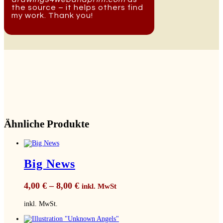
the source – it helps others find
my work. Thank you!
Ähnliche Produkte
Big News
4,00
€
–
8,00
€
inkl. MwSt
inkl. MwSt.